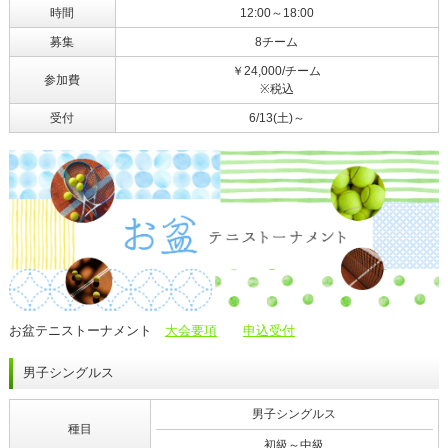
時間
12:00～18:00
募集
8チーム
￥24,000/チーム
参加費
※税込
受付
6/13(土)～
お盆テニストーナメント
大会要項
申込受付
男子シングルス
男子シングルス
種目
初級～中級