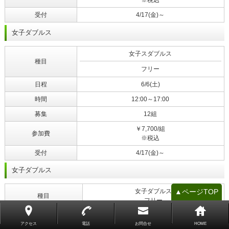
※税込
受付
4/17(金)～
女子ダブルス
女子スダブルス
種目
フリー
日程
6/6(土)
時間
12:00～17:00
募集
12組
￥7,700/組
参加費
※税込
受付
4/17(金)～
女子ダブルス
▲ページTOP
女子ダブルス
種目
フリー
日程
7/25(土)
アクセス
電話
お問合せ
HOME