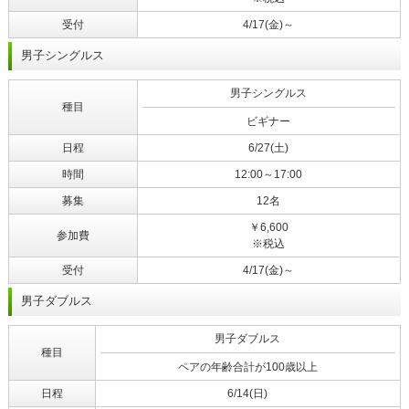
受付
4/17(金)～
男子シングルス
男子シングルス
種目
ビギナー
日程
6/27(土)
時間
12:00～17:00
募集
12名
￥6,600
参加費
※税込
受付
4/17(金)～
男子ダブルス
男子ダブルス
種目
ペアの年齢合計が100歳以上
日程
6/14(日)