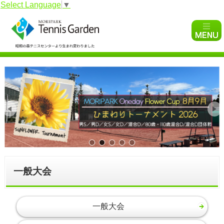
Select Language
▼
モリパーク ナイトテニスト
女子ダブルス実戦練習会
一般大会
一般大会