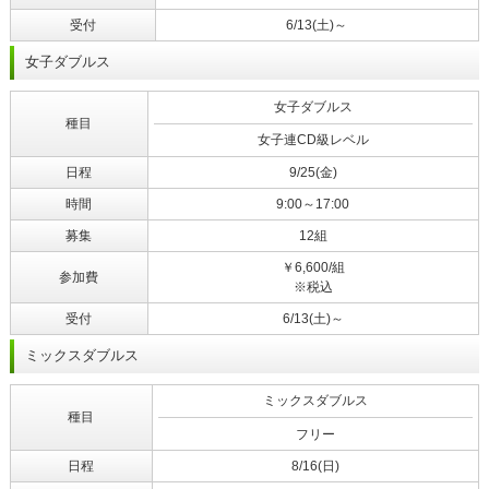
受付
6/13(土)～
女子ダブルス
女子ダブルス
種目
女子連CD級レベル
日程
9/25(金)
時間
9:00～17:00
募集
12組
￥6,600/組
参加費
※税込
受付
6/13(土)～
ミックスダブルス
ミックスダブルス
種目
フリー
日程
8/16(日)