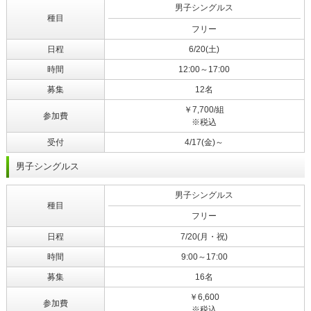
男子シングルス
種目
フリー
日程
6/20(土)
時間
12:00～17:00
募集
12名
￥7,700/組
参加費
※税込
受付
4/17(金)～
男子シングルス
男子シングルス
種目
フリー
日程
7/20(月・祝)
時間
9:00～17:00
募集
16名
￥6,600
参加費
※税込