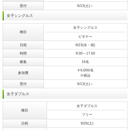
受付
6/13(土)～
女子シングルス
女子シングルス
種目
ビギナー
日程
9/23(水・祝)
時間
9:00～17:00
募集
16名
￥6,600/名
参加費
※税込
受付
6/13(土)～
女子ダブルス
女子ダブルス
種目
フリー
日程
9/26(土)