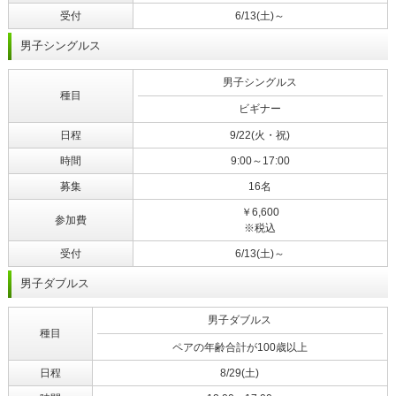
受付
6/13(土)～
男子シングルス
男子シングルス
種目
ビギナー
日程
9/22(火・祝)
時間
9:00～17:00
募集
16名
￥6,600
参加費
※税込
受付
6/13(土)～
男子ダブルス
男子ダブルス
種目
ペアの年齢合計が100歳以上
日程
8/29(土)