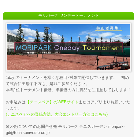
モリパーク ワンデートーナメント
1day のトーナメントを様々な種目･対象で開催していきます。 初め
て試合に出場する方も、是非ご参加ください。
本戦1位トーナメント優勝、準優勝の方に賞品をご用意しております！
お申込みは
【テニスベア】のWEBサイト
またはアプリよりお願いいた
します。
(テニスベアへの登録方法、大会エントリー方法はこちら)
※大会についてのお問合せ先 モリパーク テニスガーデン moripark-
gd@tennisuniverse.co.jp