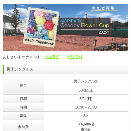
あじさいトーナメント
大会要項
申込受付
男子シングルス
男子シングルス
種目
50歳以上
日程
5/24(日)
時間
16:30～21:00
募集
8名
￥6,600/名
参加費
※税込