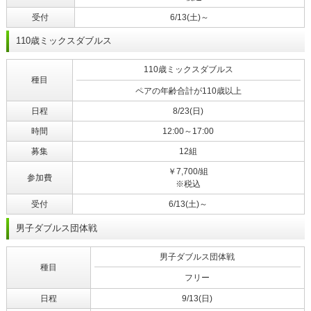
受付
6/13(土)～
110歳ミックスダブルス
110歳ミックスダブルス
種目
ペアの年齢合計が110歳以上
日程
8/23(日)
時間
12:00～17:00
募集
12組
￥7,700/組
参加費
※税込
受付
6/13(土)～
男子ダブルス団体戦
男子ダブルス団体戦
種目
フリー
日程
9/13(日)