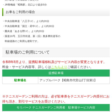
・JR青梅線「昭島駅」北口より徒歩5分
お車をご利用の場合
・中央自動車道「八王子I.C.」より約20分
・中央自動車道「国立・府中I.C.」より約30分
・圏央道「あきる野I.C.」より約20分
・国道16号、五日市街道、新（旧）奥多摩街道等の
幹線道路のご利用も便利です。
駐車場のご利用について
令和8年8月より、提携駐車場移転及びサービス内容が変更となります。
料金・サービス内容等、詳しくは
こちらより
ご確認ください。
提携駐車場
駐車場名
アップルパーク【昭島市代官山2丁目第1】
※テニスガーデンご利用の方は、必ず駐車券をテニスガーデン内受付にお
持ち頂き、割引サービスをお受けください。
モリパーク テニスガーデンご利用者 駐車場サービス内容