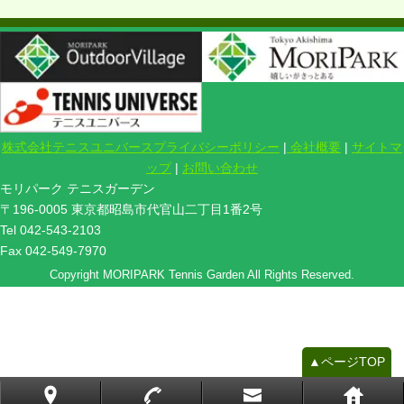
株式会社テニスユニバースプライバシーポリシー
|
会社概要
|
サイトマ
ップ
|
お問い合わせ
モリパーク テニスガーデン
〒196-0005 東京都昭島市代官山二丁目1番2号
Tel 042-543-2103
Fax 042-549-7970
Copyright MORIPARK Tennis Garden All Rights Reserved.
▲ページTOP